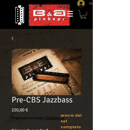
Iniciar sesión
Pre-CBS Jazzbass
Precio
220,00 €
precio del
Impuesto incluido
|
Shipments
set
completo