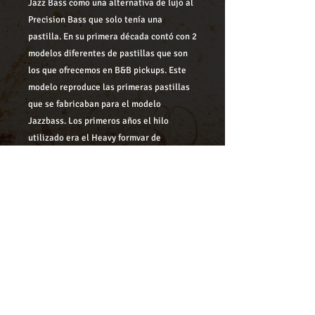
Jazz Bass como una alternativa de lujo al
Precision Bass que solo tenía una
pastilla. En su primera década contó con 2
modelos diferentes de pastillas que son
los que ofrecemos en B&B pickups. Este
modelo reproduce las primeras pastillas
que se fabricaban para el modelo
Jazzbass. Los primeros años el hilo
utilizado era el Heavy formvar de
diámetro 42 AWG, e imanes alnico V. Las
dos pastillas están bobinadas al estilo
moderno con RW / RP y cancelan el sonido
de 60 Hz propio de las bobinas simples
cuando se combinan. El final del proceso
de fabricación se completa con un baño
de cera.
Se suministran solo con fundas negras.