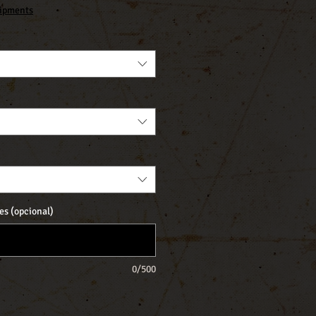
ipments
es (opcional)
0/500