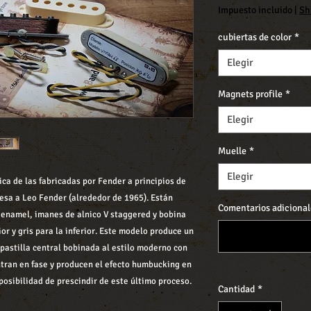
Impuesto incluido
|
Sh
cubiertas de color
*
Elegir
Magnets profile
*
Elegir
Muelle
*
Elegir
ica de las fabricadas por Fender a principios de
esa a Leo Fender (alrededor de 1965). Están
Comentarios adicional
 enamel, imanes de alnico V staggered y bobina
or y gris para la inferior. Este modelo produce un
 pastilla central bobinada al estilo moderno con
ntran en fase y producen el efecto humbucking en
 posibilidad de prescindir de este último proceso.
Cantidad
*